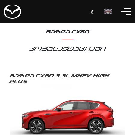
₾
ᲛᲐᲖᲓᲐ CX60
კომპლექტაციები
მაზდა CX60 3.3L MHEV HIGH
PLUS