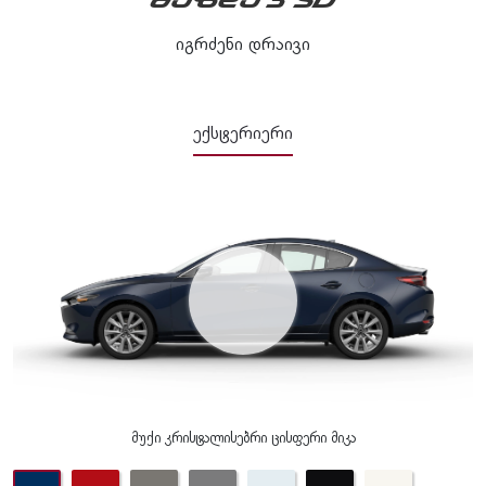
ᲛᲐᲖᲓᲐ 3 SD
იგრძენი დრაივი
ექსტერიერი
მუქი კრისტალისებრი ცისფერი მიკა