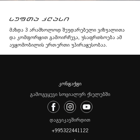
ᲡᲣᲤᲗᲐ ᲙᲚᲐᲡᲘ
მაზდა 3 არამხოლოდ შეუდარებელი ვიზუალითა
და კომფორტით გამოირჩევა, უსაფრთხოება ამ
ავტომობილის ერთ-ერთი უპირატესობაა.
კონტაქტი
გამოგვყევი სოციალურ ქსელებში
დაგვიკავშირდით
+995322441122