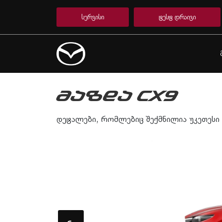
სერვისი
ტესტ დრაივი
ᲛᲐᲖᲓᲐ CX9
დეტალები, რომლებიც შექმნილია უკეთესი