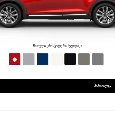
წითელი კრისტალური მეტალიკი
ᲛᲘᲛᲝᲮᲘᲚᲕᲐ