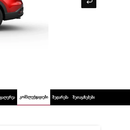
ᲙᲝᲛᲞᲚᲔᲥᲢᲐᲪᲘᲔᲑᲘ
ᲒᲐᲚᲔᲠᲔᲐ
ᲨᲔᲓᲐᲠᲔᲑᲐ
ᲨᲔᲗᲐᲕᲐᲖᲔᲑᲔᲑᲘ