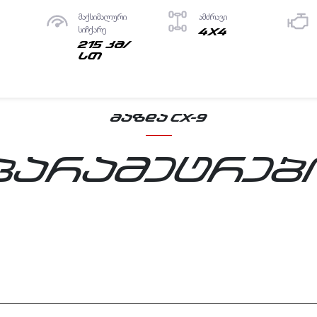
მაქსიმალური
ამძრავი
სიჩქარე
4X4
215 კმ/
სთ
ᲛᲐᲖᲓᲐ CX-9
პარამეტრებ