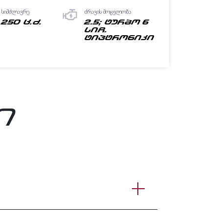
სიმძლავრე
ძრავის მოცულობა
250 ც.ძ.
2.5; ტურბო 6
სიჩ.
ტიპტრონიკი
ი