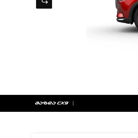
ᲛᲐᲖᲓᲐ CX9